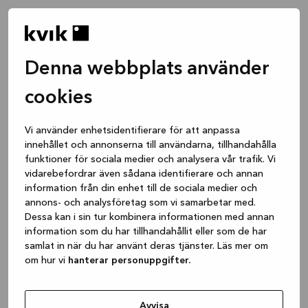
Denna webbplats använder
cookies
Vi använder enhetsidentifierare för att anpassa
innehållet och annonserna till användarna, tillhandahålla
funktioner för sociala medier och analysera vår trafik. Vi
vidarebefordrar även sådana identifierare och annan
information från din enhet till de sociala medier och
annons- och analysföretag som vi samarbetar med.
Dessa kan i sin tur kombinera informationen med annan
information som du har tillhandahållit eller som de har
samlat in när du har använt deras tjänster. Läs mer om
om hur vi
hanterar personuppgifter.
Application error: a client-side exception has occurred
while
loading
www.kvik.se
(see the browser console for more
Avvisa