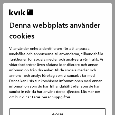
Denna webbplats använder
cookies
Vi använder enhetsidentifierare för att anpassa
innehållet och annonserna till användarna, tillhandahålla
funktioner för sociala medier och analysera vår trafik. Vi
vidarebefordrar även sådana identifierare och annan
information från din enhet till de sociala medier och
annons- och analysföretag som vi samarbetar med.
Dessa kan i sin tur kombinera informationen med annan
information som du har tillhandahållit eller som de har
samlat in när du har använt deras tjänster. Läs mer om
om hur vi
hanterar personuppgifter.
Application error: a client-side exception has occurred
while
loading
www.kvik.se
(see the browser console for more
Avvisa