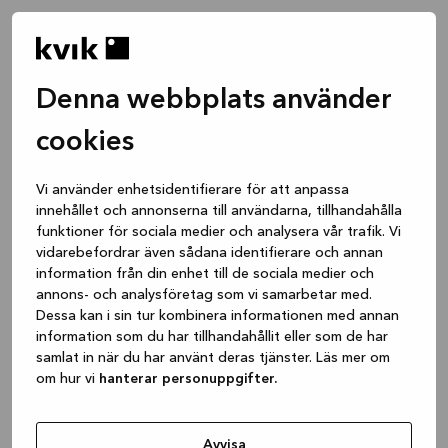
Denna webbplats använder
cookies
Vi använder enhetsidentifierare för att anpassa
innehållet och annonserna till användarna, tillhandahålla
funktioner för sociala medier och analysera vår trafik. Vi
vidarebefordrar även sådana identifierare och annan
information från din enhet till de sociala medier och
annons- och analysföretag som vi samarbetar med.
Dessa kan i sin tur kombinera informationen med annan
information som du har tillhandahållit eller som de har
samlat in när du har använt deras tjänster. Läs mer om
om hur vi
hanterar personuppgifter.
Application error: a client-side exception has occurred
while
loading
www.kvik.se
(see the browser console for more
Avvisa