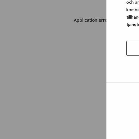
och an
kombi
tillha
Application error: a client-sid
tjänst
Tillåt
urval