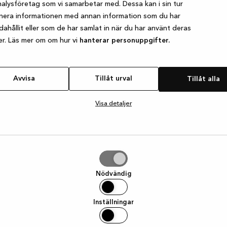
alysföretag som vi samarbetar med. Dessa kan i sin tur
nera informationen med annan information som du har
ndahållit eller som de har samlat in när du har använt deras
e exception has occurred
while loading
www.kvik.se
(see the browser
er. Läs mer om om hur vi
hanterar personuppgifter.
Avvisa
Tillåt urval
Tillåt alla
Visa detaljer
Nödvändig
Inställningar