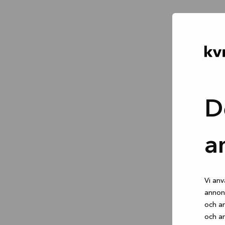
D
a
Vi anv
annons
och an
och an