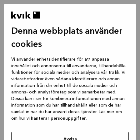
Denna webbplats använder
cookies
Vi använder enhetsidentifierare för att anpassa
innehållet och annonserna till användarna, tillhandahålla
funktioner för sociala medier och analysera vår trafik. Vi
vidarebefordrar även sådana identifierare och annan
information från din enhet till de sociala medier och
annons- och analysföretag som vi samarbetar med.
Dessa kan i sin tur kombinera informationen med annan
information som du har tillhandahållit eller som de har
samlat in när du har använt deras tjänster. Läs mer om
om hur vi
hanterar personuppgifter.
Application error: a client-side exception has occurred
while
loading
www.kvik.se
(see the browser console for more
Avvisa