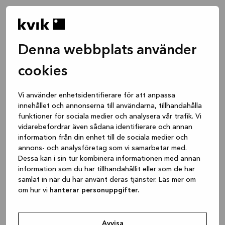
Denna webbplats använder
cookies
Vi använder enhetsidentifierare för att anpassa
innehållet och annonserna till användarna, tillhandahålla
funktioner för sociala medier och analysera vår trafik. Vi
vidarebefordrar även sådana identifierare och annan
information från din enhet till de sociala medier och
annons- och analysföretag som vi samarbetar med.
Dessa kan i sin tur kombinera informationen med annan
information som du har tillhandahållit eller som de har
samlat in när du har använt deras tjänster. Läs mer om
om hur vi
hanterar personuppgifter.
Application error: a client-side exception has occurred
while
loading
www.kvik.se
(see the browser console for more
Avvisa