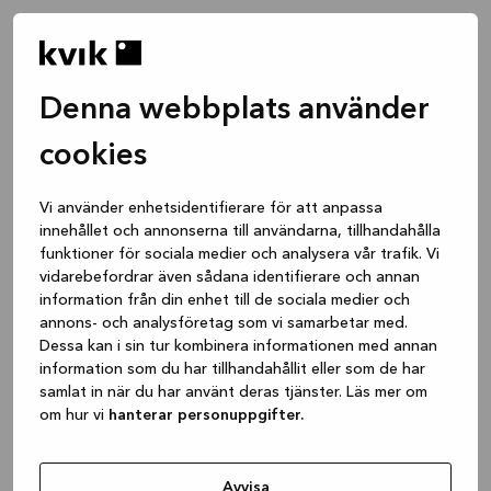
Denna webbplats använder
cookies
Vi använder enhetsidentifierare för att anpassa
innehållet och annonserna till användarna, tillhandahålla
funktioner för sociala medier och analysera vår trafik. Vi
vidarebefordrar även sådana identifierare och annan
information från din enhet till de sociala medier och
annons- och analysföretag som vi samarbetar med.
Dessa kan i sin tur kombinera informationen med annan
information som du har tillhandahållit eller som de har
samlat in när du har använt deras tjänster. Läs mer om
om hur vi
hanterar personuppgifter.
Application error: a client-side exception has occurred
while
loading
www.kvik.se
(see the browser console for more
Avvisa