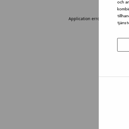
och an
kombi
tillha
Application error: a client-sid
tjänst
Tillåt
urval