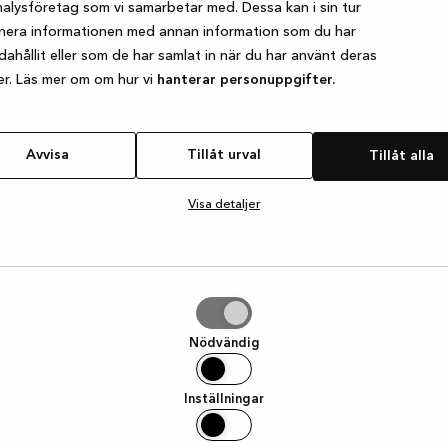
alysföretag som vi samarbetar med. Dessa kan i sin tur
nera informationen med annan information som du har
ndahållit eller som de har samlat in när du har använt deras
e exception has occurred
while loading
www.kvik.se
(see the browser
er. Läs mer om om hur vi
hanterar personuppgifter.
Avvisa
Tillåt urval
Tillåt alla
Visa detaljer
Nödvändig
Inställningar