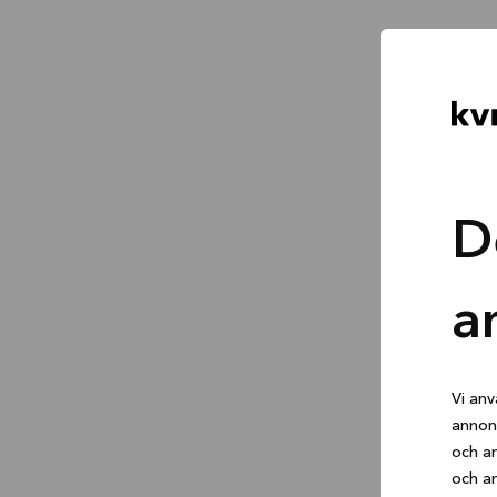
D
a
Vi anv
annons
och an
och an