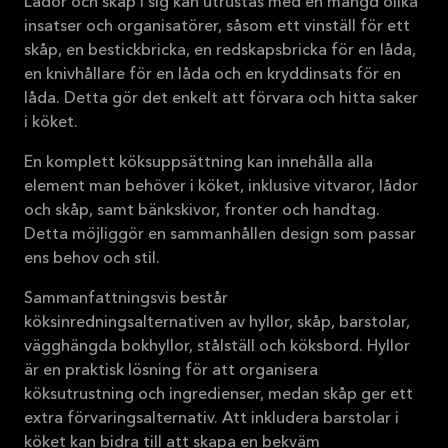
Lådor och skåp i sig kan utrustas med en mängd olika
insatser och organisatörer, såsom ett vinställ för ett
skåp, en bestickbricka, en redskapsbricka för en låda,
en knivhållare för en låda och en kryddinsats för en
låda. Detta gör det enkelt att förvara och hitta saker
i köket.
En komplett köksuppsättning kan innehålla alla
element man behöver i köket, inklusive vitvaror, lådor
och skåp, samt bänkskivor, fronter och handtag.
Detta möjliggör en sammanhållen design som passar
ens behov och stil.
Sammanfattningsvis består
köksinredningsalternativen av hyllor, skåp, barstolar,
vägghängda bokhyllor, stålställ och köksbord. Hyllor
är en praktisk lösning för att organisera
köksutrustning och ingredienser, medan skåp ger ett
extra förvaringsalternativ. Att inkludera barstolar i
köket kan bidra till att skapa en bekväm