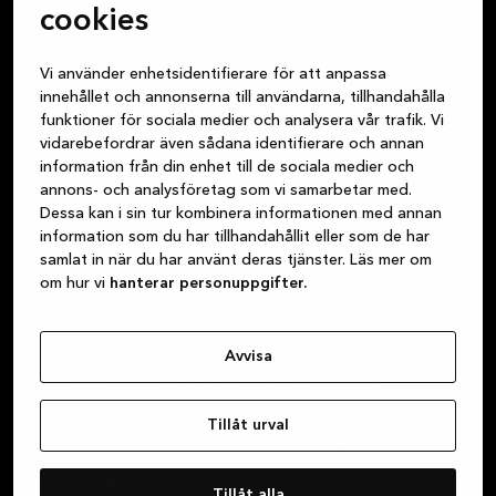
cookies
Allt du behöver för ett funktionellt och mysigt utrymme
Lägg till de sista detaljerna
Vi använder enhetsidentifierare för att anpassa
i köket:
innehållet och annonserna till användarna, tillhandahålla
funktioner för sociala medier och analysera vår trafik. Vi
vidarebefordrar även sådana identifierare och annan
Köket är ett av de mest använda rummen i ett hem.
information från din enhet till de sociala medier och
Det är där vi lagar mat, äter måltider och umgås med
annons- och analysföretag som vi samarbetar med.
familjen. Av den anledningen är det viktigt att köket
Dessa kan i sin tur kombinera informationen med annan
är utrustat med allt vi behöver.
information som du har tillhandahållit eller som de har
samlat in när du har använt deras tjänster. Läs mer om
Papperskorgen och avfallshanteringssystem spelar en
om hur vi
hanterar personuppgifter.
viktig roll för att hålla köket rent och snyggt. En
soptunna med lock är en bra lösning då den håller
Avvisa
lukten och synen av avfallet dold. Det är också lättare
att tömma papperskorgen när den har lock.
Tillåt urval
Belysningen i köket är också viktig. Kökslampor kan
vara vägglampor eller taklampor, men det går även
att installera spotlights för mer direkt belysning av
Tillåt alla