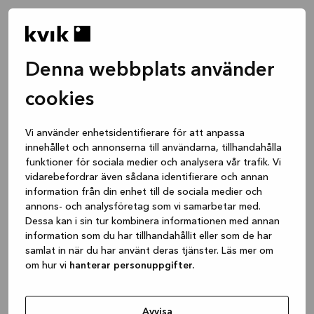
Denna webbplats använder
cookies
Vi använder enhetsidentifierare för att anpassa
innehållet och annonserna till användarna, tillhandahålla
funktioner för sociala medier och analysera vår trafik. Vi
vidarebefordrar även sådana identifierare och annan
information från din enhet till de sociala medier och
annons- och analysföretag som vi samarbetar med.
Dessa kan i sin tur kombinera informationen med annan
information som du har tillhandahållit eller som de har
samlat in när du har använt deras tjänster. Läs mer om
om hur vi
hanterar personuppgifter.
Application error: a client-side exception has occurred
while
loading
www.kvik.se
(see the browser console for more
Avvisa