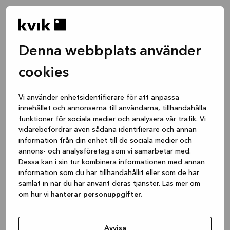
Denna webbplats använder
cookies
Vi använder enhetsidentifierare för att anpassa
innehållet och annonserna till användarna, tillhandahålla
funktioner för sociala medier och analysera vår trafik. Vi
vidarebefordrar även sådana identifierare och annan
information från din enhet till de sociala medier och
annons- och analysföretag som vi samarbetar med.
Dessa kan i sin tur kombinera informationen med annan
information som du har tillhandahållit eller som de har
samlat in när du har använt deras tjänster. Läs mer om
om hur vi
hanterar personuppgifter.
Application error: a client-side exception has occurred
while
loading
www.kvik.se
(see the browser console for more
Avvisa