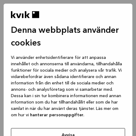
Denna webbplats använder
cookies
Vi använder enhetsidentifierare för att anpassa
innehållet och annonserna till användarna, tillhandahålla
funktioner för sociala medier och analysera vår trafik. Vi
vidarebefordrar även sådana identifierare och annan
information från din enhet till de sociala medier och
annons- och analysföretag som vi samarbetar med.
Dessa kan i sin tur kombinera informationen med annan
information som du har tillhandahållit eller som de har
samlat in när du har använt deras tjänster. Läs mer om
om hur vi
hanterar personuppgifter.
Application error: a client-side exception has occurred
while
loading
www.kvik.se
(see the browser console for more
Avvisa