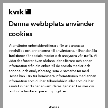
Denna webbplats använder
cookies
Vi använder enhetsidentifierare för att anpassa
innehållet och annonserna till användarna, tillhandahålla
funktioner för sociala medier och analysera vår trafik. Vi
vidarebefordrar även sådana identifierare och annan
information från din enhet till de sociala medier och
annons- och analysföretag som vi samarbetar med.
Dessa kan i sin tur kombinera informationen med annan
information som du har tillhandahållit eller som de har
samlat in när du har använt deras tjänster. Läs mer om
om hur vi
hanterar personuppgifter.
Application error: a client-side exception has occurred
while
loading
www.kvik.se
(see the browser console for more
Avvisa