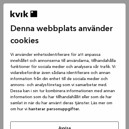
Denna webbplats använder
cookies
Vi använder enhetsidentifierare för att anpassa
innehållet och annonserna till användarna, tillhandahålla
funktioner för sociala medier och analysera vår trafik. Vi
vidarebefordrar även sådana identifierare och annan
information från din enhet till de sociala medier och
annons- och analysföretag som vi samarbetar med.
Dessa kan i sin tur kombinera informationen med annan
information som du har tillhandahållit eller som de har
samlat in när du har använt deras tjänster. Läs mer om
om hur vi
hanterar personuppgifter.
Application error: a client-side exception has occurred
while
loading
www.kvik.se
(see the browser console for more
Avvisa