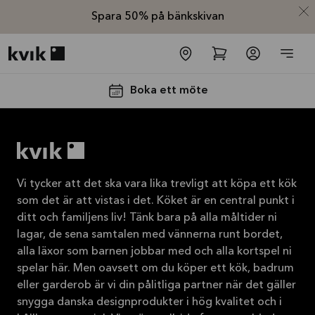
Spara 50% på bänkskivan
Kvik logo
Boka ett möte
Vi tycker att det ska vara lika trevligt att köpa ett kök
som det är att vistas i det. Köket är en central punkt i
-50% på
ditt och familjens liv! Tänk bara på alla måltider ni
lagar, de sena samtalen med vännerna runt bordet,
bänkskivan
alla läxor som barnen jobbar med och alla kortspel ni
Kampanjen gäller
spelar här. Men oavsett om du köper ett kök, badrum
2026-08-31
eller garderob är vi din pålitliga partner när det gäller
Läs
snygga danska designprodukter i hög kvalitet och i
mer