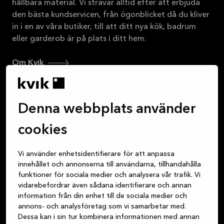
hållbara material. Vi strävar alltid efter att erbjuda
den bästa kundservicen, från ögonblicket då du kliver
in i en av våra butiker, till att ditt nya kök, badrum
eller garderob är på plats i ditt hem.
Om Kvik
Denna webbplats använder
Logga in på MyKvik
cookies
Boka ett möte
Vi använder enhetsidentifierare för att anpassa
Hitta butik
innehållet och annonserna till användarna, tillhandahålla
funktioner för sociala medier och analysera vår trafik. Vi
vidarebefordrar även sådana identifierare och annan
information från din enhet till de sociala medier och
annons- och analysföretag som vi samarbetar med.
Dessa kan i sin tur kombinera informationen med annan