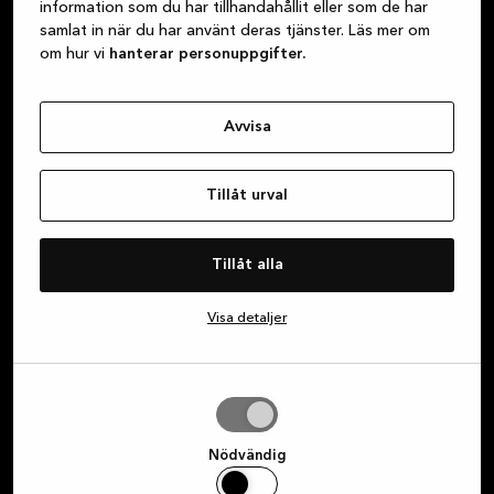
information som du har tillhandahållit eller som de har
samlat in när du har använt deras tjänster. Läs mer om
Prenumerera på vårt
om hur vi
hanterar personuppgifter.
nyhetsbrev – få exklusiva
erbjudanden
Avvisa
Prenumerera på vårt nyhetsbrev för att hänga
med i alla coola kampanjer vi har på gång.
Tillåt urval
Tillåt alla
Förnamn
Visa detaljer
E-post
Tillåt
Jag samtycker härmed till att ta emot marknadsföring
urval
från Kvik via e-post, SMS, Instagram och Facebook
Nödvändig
gällande Kviks produktsortiment. Samtycket kan när som
helst återkallas genom att klicka på länken längst ner i ett