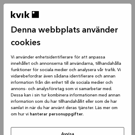
Denna webbplats använder
cookies
Vi använder enhetsidentifierare för att anpassa
innehållet och annonserna till användarna, tillhandahålla
funktioner för sociala medier och analysera vår trafik. Vi
vidarebefordrar även sådana identifierare och annan
information från din enhet till de sociala medier och
annons- och analysföretag som vi samarbetar med.
Dessa kan i sin tur kombinera informationen med annan
information som du har tillhandahållit eller som de har
samlat in när du har använt deras tjänster. Läs mer om
om hur vi
hanterar personuppgifter.
Application error: a client-side exception has occurred
while
loading
www.kvik.se
(see the browser console for more
Avvisa