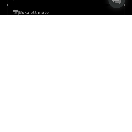
Boka ett möte
Hitta butik
Prenumerera på vårt
nyhetsbrev – få exklusiva
erbjudanden
Prenumerera på vårt nyhetsbrev för att hänga
med i alla coola kampanjer vi har på gång.