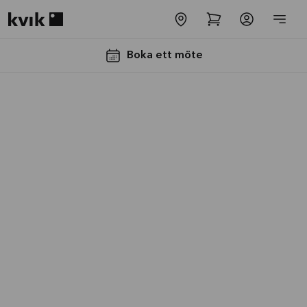
Kvik logo
Boka ett möte
-50% på
bänkskivan
Kampanjen gäller
2026-08-31
Läs
mer