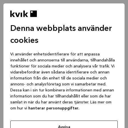
Denna webbplats använder
cookies
Vi använder enhetsidentifierare för att anpassa
innehållet och annonserna till användarna, tillhandahålla
funktioner för sociala medier och analysera vår trafik. Vi
vidarebefordrar även sådana identifierare och annan
information från din enhet till de sociala medier och
annons- och analysföretag som vi samarbetar med.
Dessa kan i sin tur kombinera informationen med annan
information som du har tillhandahållit eller som de har
samlat in när du har använt deras tjänster. Läs mer om
om hur vi
hanterar personuppgifter.
Application error: a client-side exception has occurred
while
loading
www.kvik.se
(see the browser console for more
Avvisa