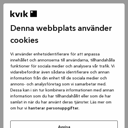
Denna webbplats använder
cookies
Vi använder enhetsidentifierare för att anpassa
innehållet och annonserna till användarna, tillhandahålla
funktioner för sociala medier och analysera vår trafik. Vi
vidarebefordrar även sådana identifierare och annan
information från din enhet till de sociala medier och
annons- och analysföretag som vi samarbetar med.
Dessa kan i sin tur kombinera informationen med annan
information som du har tillhandahållit eller som de har
samlat in när du har använt deras tjänster. Läs mer om
om hur vi
hanterar personuppgifter.
Application error: a client-side exception has occurred
while
loading
www.kvik.se
(see the browser console for more
Avvisa