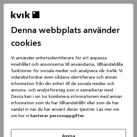
Denna webbplats använder
cookies
Vi använder enhetsidentifierare för att anpassa
innehållet och annonserna till användarna, tillhandahålla
funktioner för sociala medier och analysera vår trafik. Vi
vidarebefordrar även sådana identifierare och annan
information från din enhet till de sociala medier och
annons- och analysföretag som vi samarbetar med.
Dessa kan i sin tur kombinera informationen med annan
information som du har tillhandahållit eller som de har
samlat in när du har använt deras tjänster. Läs mer om
om hur vi
hanterar personuppgifter.
Application error: a client-side exception has occurred
while
loading
www.kvik.se
(see the browser console for more
Avvisa