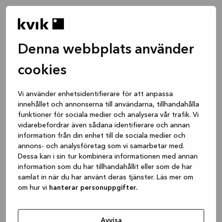
Denna webbplats använder
cookies
Vi använder enhetsidentifierare för att anpassa
innehållet och annonserna till användarna, tillhandahålla
funktioner för sociala medier och analysera vår trafik. Vi
vidarebefordrar även sådana identifierare och annan
information från din enhet till de sociala medier och
annons- och analysföretag som vi samarbetar med.
Dessa kan i sin tur kombinera informationen med annan
information som du har tillhandahållit eller som de har
samlat in när du har använt deras tjänster. Läs mer om
om hur vi
hanterar personuppgifter.
Application error: a client-side exception has occurred
while
loading
www.kvik.se
(see the browser console for more
Avvisa