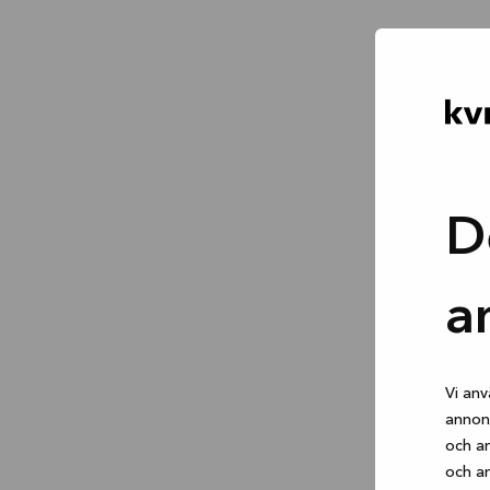
D
a
Vi anv
annons
och an
och an