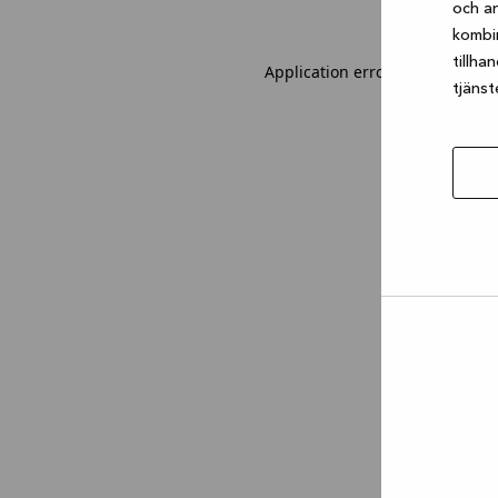
och an
kombi
tillha
Application error: a client-sid
tjänst
Tillåt
urval