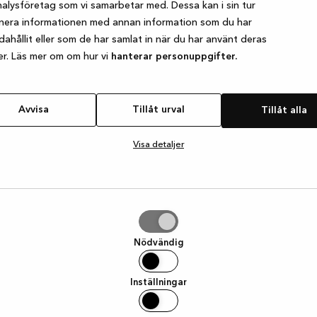
alysföretag som vi samarbetar med. Dessa kan i sin tur
nera informationen med annan information som du har
ndahållit eller som de har samlat in när du har använt deras
e exception has occurred
while loading
www.kvik.se
(see the browser
er. Läs mer om om hur vi
hanterar personuppgifter.
Avvisa
Tillåt urval
Tillåt alla
Visa detaljer
Nödvändig
Inställningar