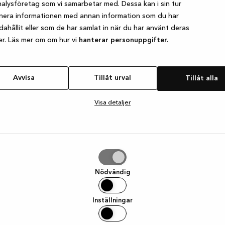
alysföretag som vi samarbetar med. Dessa kan i sin tur
nera informationen med annan information som du har
ndahållit eller som de har samlat in när du har använt deras
e exception has occurred
while loading
www.kvik.se
(see the browser
er. Läs mer om om hur vi
hanterar personuppgifter.
Avvisa
Tillåt urval
Tillåt alla
Visa detaljer
Nödvändig
Inställningar