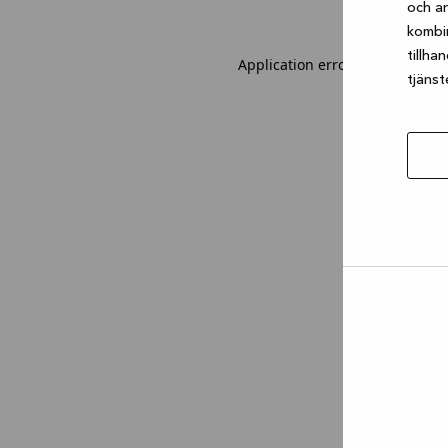
och an
kombi
tillha
Application error: a client-sid
tjänst
Tillåt
urval