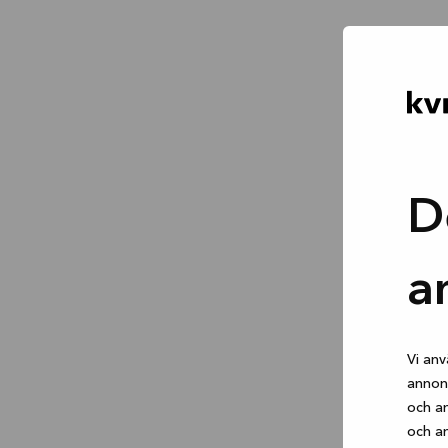
D
a
Vi anv
annons
och an
och an