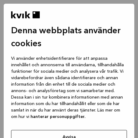
Denna webbplats använder
cookies
Vi använder enhetsidentifierare för att anpassa
innehållet och annonserna till användarna, tillhandahålla
funktioner för sociala medier och analysera vår trafik. Vi
vidarebefordrar även sådana identifierare och annan
information från din enhet till de sociala medier och
annons- och analysföretag som vi samarbetar med.
Dessa kan i sin tur kombinera informationen med annan
information som du har tillhandahållit eller som de har
samlat in när du har använt deras tjänster. Läs mer om
om hur vi
hanterar personuppgifter.
Application error: a client-side exception has occurred
while
loading
www.kvik.se
(see the browser console for more
Avvisa