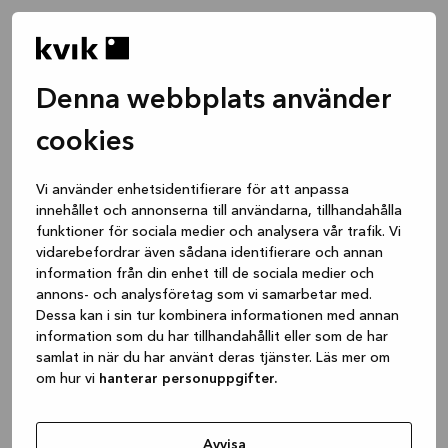
Denna webbplats använder
cookies
Vi använder enhetsidentifierare för att anpassa
innehållet och annonserna till användarna, tillhandahålla
funktioner för sociala medier och analysera vår trafik. Vi
vidarebefordrar även sådana identifierare och annan
information från din enhet till de sociala medier och
annons- och analysföretag som vi samarbetar med.
Dessa kan i sin tur kombinera informationen med annan
information som du har tillhandahållit eller som de har
samlat in när du har använt deras tjänster. Läs mer om
om hur vi
hanterar personuppgifter.
Application error: a client-side exception has occurred
while
loading
www.kvik.se
(see the browser console for more
Avvisa