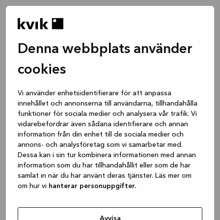
Denna webbplats använder
cookies
Vi använder enhetsidentifierare för att anpassa
innehållet och annonserna till användarna, tillhandahålla
funktioner för sociala medier och analysera vår trafik. Vi
vidarebefordrar även sådana identifierare och annan
information från din enhet till de sociala medier och
annons- och analysföretag som vi samarbetar med.
Dessa kan i sin tur kombinera informationen med annan
information som du har tillhandahållit eller som de har
samlat in när du har använt deras tjänster. Läs mer om
om hur vi
hanterar personuppgifter.
Application error: a client-side exception has occurred
while
loading
www.kvik.se
(see the browser console for more
Avvisa