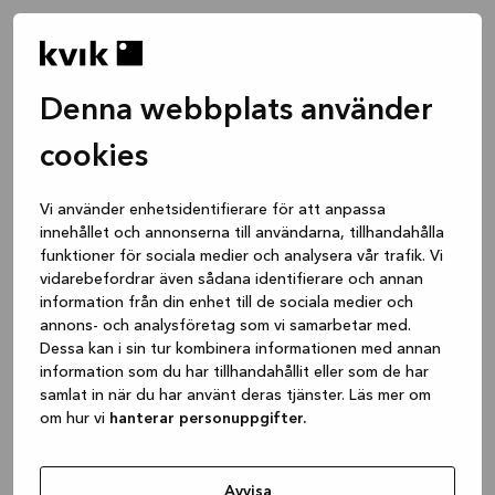
Denna webbplats använder
cookies
Vi använder enhetsidentifierare för att anpassa
innehållet och annonserna till användarna, tillhandahålla
funktioner för sociala medier och analysera vår trafik. Vi
vidarebefordrar även sådana identifierare och annan
information från din enhet till de sociala medier och
annons- och analysföretag som vi samarbetar med.
Dessa kan i sin tur kombinera informationen med annan
information som du har tillhandahållit eller som de har
samlat in när du har använt deras tjänster. Läs mer om
om hur vi
hanterar personuppgifter.
Application error: a client-side exception has occurred
while
loading
www.kvik.se
(see the browser console for more
Avvisa