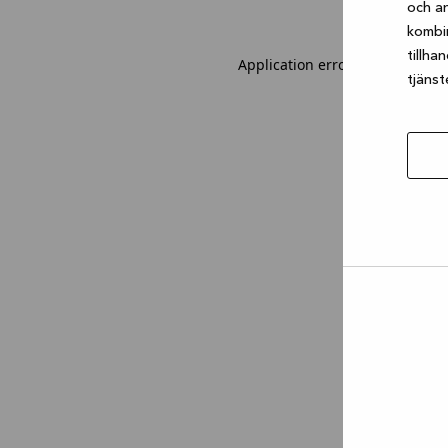
och an
kombi
tillha
Application error: a client-sid
tjänst
Tillåt
urval