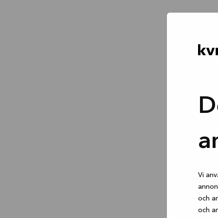
D
a
Vi anv
annons
och an
och an