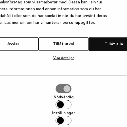
alysföretag som vi samarbetar med. Dessa kan i sin tur
nera informationen med annan information som du har
ndahållit eller som de har samlat in när du har använt deras
e exception has occurred
while loading
www.kvik.se
(see the browser
er. Läs mer om om hur vi
hanterar personuppgifter.
Avvisa
Tillåt urval
Tillåt alla
Visa detaljer
Nödvändig
Inställningar