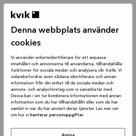
Denna webbplats använder
cookies
Vi använder enhetsidentifierare för att anpassa
innehållet och annonserna till användarna, tillhandahålla
funktioner för sociala medier och analysera vår trafik. Vi
vidarebefordrar även sådana identifierare och annan
information från din enhet till de sociala medier och
annons- och analysföretag som vi samarbetar med.
Dessa kan i sin tur kombinera informationen med annan
information som du har tillhandahållit eller som de har
samlat in när du har använt deras tjänster. Läs mer om
om hur vi
hanterar personuppgifter.
Application error: a client-side exception has occurred
while
loading
www.kvik.se
(see the browser console for more
Avvisa