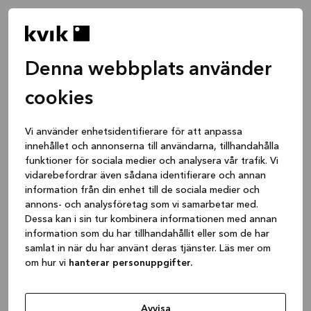
Denna webbplats använder
cookies
Vi använder enhetsidentifierare för att anpassa
innehållet och annonserna till användarna, tillhandahålla
funktioner för sociala medier och analysera vår trafik. Vi
vidarebefordrar även sådana identifierare och annan
information från din enhet till de sociala medier och
annons- och analysföretag som vi samarbetar med.
Dessa kan i sin tur kombinera informationen med annan
information som du har tillhandahållit eller som de har
samlat in när du har använt deras tjänster. Läs mer om
om hur vi
hanterar personuppgifter.
Application error: a client-side exception has occurred
while
loading
www.kvik.se
(see the browser console for more
Avvisa