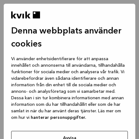
Denna webbplats använder
cookies
Vi använder enhetsidentifierare för att anpassa
innehållet och annonserna till användarna, tillhandahålla
funktioner för sociala medier och analysera vår trafik. Vi
vidarebefordrar även sådana identifierare och annan
information från din enhet till de sociala medier och
annons- och analysföretag som vi samarbetar med.
Dessa kan i sin tur kombinera informationen med annan
information som du har tillhandahållit eller som de har
samlat in när du har använt deras tjänster. Läs mer om
om hur vi
hanterar personuppgifter.
Application error: a client-side exception has occurred
while
loading
www.kvik.se
(see the browser console for more
Avvisa