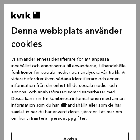
Denna webbplats använder
cookies
Vi använder enhetsidentifierare för att anpassa
innehållet och annonserna till användarna, tillhandahålla
funktioner för sociala medier och analysera vår trafik. Vi
vidarebefordrar även sådana identifierare och annan
information från din enhet till de sociala medier och
annons- och analysföretag som vi samarbetar med.
Dessa kan i sin tur kombinera informationen med annan
information som du har tillhandahållit eller som de har
samlat in när du har använt deras tjänster. Läs mer om
om hur vi
hanterar personuppgifter.
Application error: a client-side exception has occurred
while
loading
www.kvik.se
(see the browser console for more
Avvisa