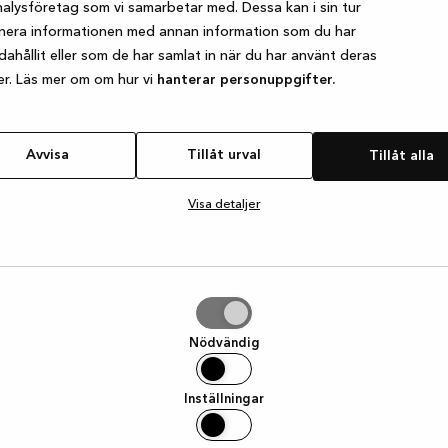
alysföretag som vi samarbetar med. Dessa kan i sin tur
nera informationen med annan information som du har
ndahållit eller som de har samlat in när du har använt deras
e exception has occurred
while loading
www.kvik.se
(see the browser
er. Läs mer om om hur vi
hanterar personuppgifter.
Avvisa
Tillåt urval
Tillåt alla
Visa detaljer
Nödvändig
Inställningar