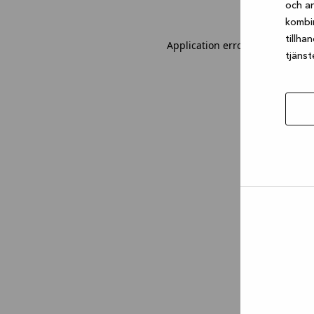
och an
kombi
tillha
Application error: a client-sid
tjänst
Tillåt
urval