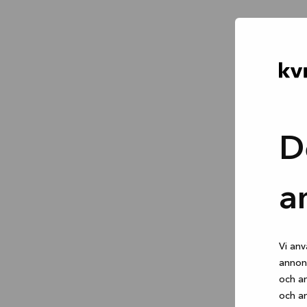
D
a
Vi anv
annons
och an
och an