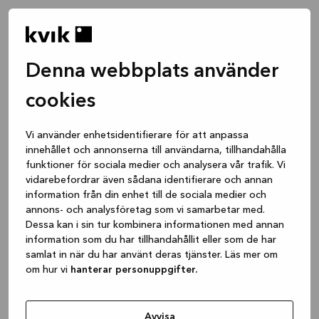
Denna webbplats använder
cookies
Vi använder enhetsidentifierare för att anpassa
innehållet och annonserna till användarna, tillhandahålla
funktioner för sociala medier och analysera vår trafik. Vi
vidarebefordrar även sådana identifierare och annan
information från din enhet till de sociala medier och
annons- och analysföretag som vi samarbetar med.
Dessa kan i sin tur kombinera informationen med annan
information som du har tillhandahållit eller som de har
samlat in när du har använt deras tjänster. Läs mer om
om hur vi
hanterar personuppgifter.
Application error: a client-side exception has occurred
while
loading
www.kvik.se
(see the browser console for more
Avvisa