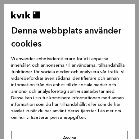
Denna webbplats använder
cookies
Vi använder enhetsidentifierare för att anpassa
innehållet och annonserna till användarna, tillhandahålla
funktioner för sociala medier och analysera vår trafik. Vi
vidarebefordrar även sådana identifierare och annan
information från din enhet till de sociala medier och
annons- och analysföretag som vi samarbetar med.
Dessa kan i sin tur kombinera informationen med annan
information som du har tillhandahållit eller som de har
samlat in när du har använt deras tjänster. Läs mer om
om hur vi
hanterar personuppgifter.
Application error: a client-side exception has occurred
while
loading
www.kvik.se
(see the browser console for more
Avvisa