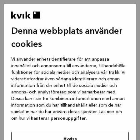
Denna webbplats använder
cookies
Vi använder enhetsidentifierare för att anpassa
innehållet och annonserna till användarna, tillhandahålla
funktioner för sociala medier och analysera vår trafik. Vi
vidarebefordrar även sådana identifierare och annan
information från din enhet till de sociala medier och
annons- och analysföretag som vi samarbetar med.
Dessa kan i sin tur kombinera informationen med annan
information som du har tillhandahållit eller som de har
samlat in när du har använt deras tjänster. Läs mer om
om hur vi
hanterar personuppgifter.
Application error: a client-side exception has occurred
while
loading
www.kvik.se
(see the browser console for more
Avvisa