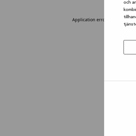
och an
kombi
tillha
Application error: a client-sid
tjänst
Tillåt
urval