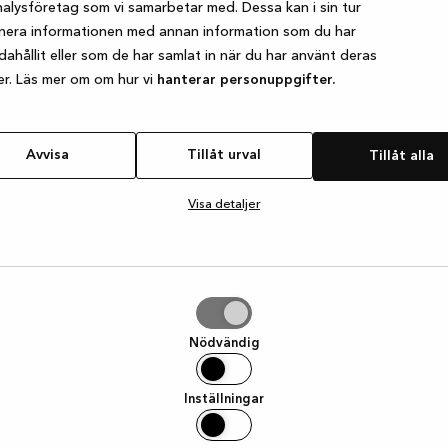
alysföretag som vi samarbetar med. Dessa kan i sin tur
nera informationen med annan information som du har
ndahållit eller som de har samlat in när du har använt deras
e exception has occurred
while loading
www.kvik.se
(see the browser
er. Läs mer om om hur vi
hanterar personuppgifter.
Avvisa
Tillåt urval
Tillåt alla
Visa detaljer
Nödvändig
Inställningar