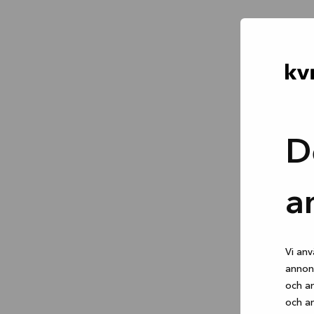
D
a
Vi anv
annons
och an
och an