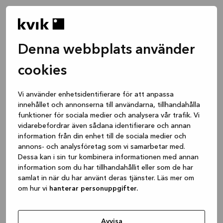
Denna webbplats använder
cookies
Vi använder enhetsidentifierare för att anpassa
innehållet och annonserna till användarna, tillhandahålla
funktioner för sociala medier och analysera vår trafik. Vi
vidarebefordrar även sådana identifierare och annan
information från din enhet till de sociala medier och
annons- och analysföretag som vi samarbetar med.
Dessa kan i sin tur kombinera informationen med annan
information som du har tillhandahållit eller som de har
samlat in när du har använt deras tjänster. Läs mer om
om hur vi
hanterar personuppgifter.
Application error: a client-side exception has occurred
while
loading
www.kvik.se
(see the browser console for more
Avvisa