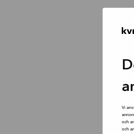
D
a
Vi anv
annons
och an
och an