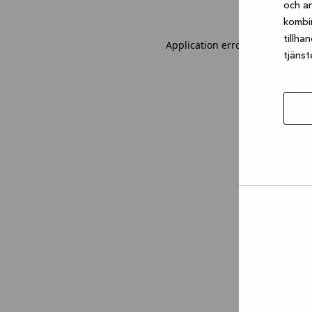
och an
kombi
tillha
Application error: a client-sid
tjänst
Tillåt
urval