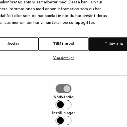
alysföretag som vi samarbetar med. Dessa kan i sin tur
nera informationen med annan information som du har
ndahållit eller som de har samlat in när du har använt deras
e exception has occurred
while loading
www.kvik.se
(see the browser
er. Läs mer om om hur vi
hanterar personuppgifter.
Avvisa
Tillåt urval
Tillåt alla
Visa detaljer
Nödvändig
Inställningar