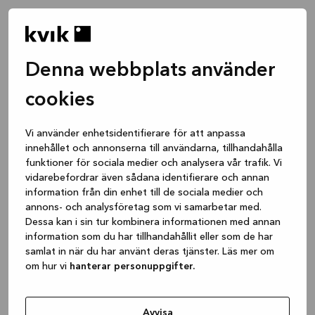
Denna webbplats använder
cookies
Vi använder enhetsidentifierare för att anpassa
innehållet och annonserna till användarna, tillhandahålla
funktioner för sociala medier och analysera vår trafik. Vi
vidarebefordrar även sådana identifierare och annan
information från din enhet till de sociala medier och
annons- och analysföretag som vi samarbetar med.
Dessa kan i sin tur kombinera informationen med annan
information som du har tillhandahållit eller som de har
samlat in när du har använt deras tjänster. Läs mer om
om hur vi
hanterar personuppgifter.
Application error: a client-side exception has occurred
while
loading
www.kvik.se
(see the browser console for more
Avvisa