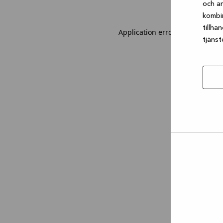
och an
kombi
tillha
Application error: a client-sid
tjänst
Tillåt
urval