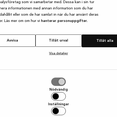
alysföretag som vi samarbetar med. Dessa kan i sin tur
nera informationen med annan information som du har
ndahållit eller som de har samlat in när du har använt deras
e exception has occurred
while loading
www.kvik.se
(see the browser
er. Läs mer om om hur vi
hanterar personuppgifter.
Avvisa
Tillåt urval
Tillåt alla
Visa detaljer
Nödvändig
Inställningar