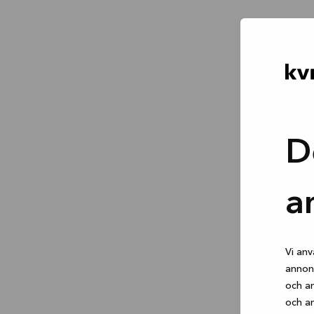
D
a
Vi anv
annons
och an
och an