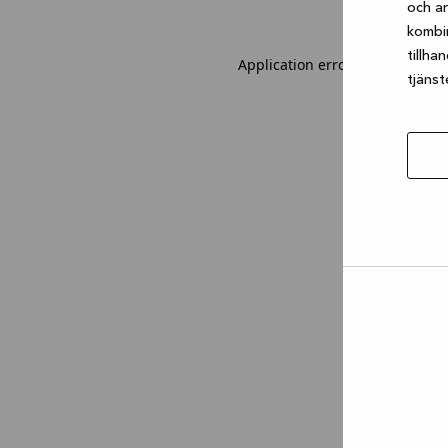
och an
kombi
tillha
Application error: a client-sid
tjänst
Tillåt
urval