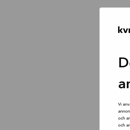
D
a
Vi anv
annons
och an
och an