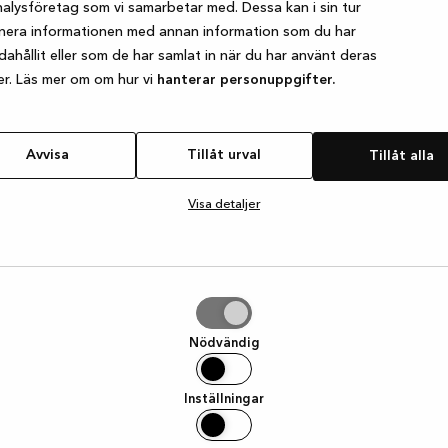
alysföretag som vi samarbetar med. Dessa kan i sin tur
nera informationen med annan information som du har
ndahållit eller som de har samlat in när du har använt deras
e exception has occurred
while loading
www.kvik.se
(see the browser
er. Läs mer om om hur vi
hanterar personuppgifter.
Avvisa
Tillåt urval
Tillåt alla
Visa detaljer
Nödvändig
Inställningar