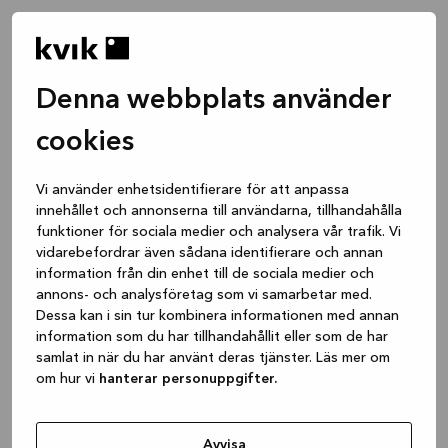
Denna webbplats använder
cookies
Vi använder enhetsidentifierare för att anpassa
innehållet och annonserna till användarna, tillhandahålla
funktioner för sociala medier och analysera vår trafik. Vi
vidarebefordrar även sådana identifierare och annan
information från din enhet till de sociala medier och
annons- och analysföretag som vi samarbetar med.
Dessa kan i sin tur kombinera informationen med annan
information som du har tillhandahållit eller som de har
samlat in när du har använt deras tjänster. Läs mer om
om hur vi
hanterar personuppgifter.
Application error: a client-side exception has occurred
while
loading
www.kvik.se
(see the browser console for more
Avvisa