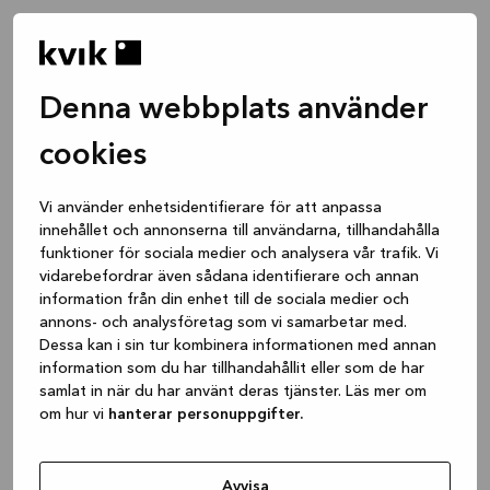
Denna webbplats använder
cookies
Vi använder enhetsidentifierare för att anpassa
innehållet och annonserna till användarna, tillhandahålla
funktioner för sociala medier och analysera vår trafik. Vi
vidarebefordrar även sådana identifierare och annan
information från din enhet till de sociala medier och
annons- och analysföretag som vi samarbetar med.
Dessa kan i sin tur kombinera informationen med annan
information som du har tillhandahållit eller som de har
samlat in när du har använt deras tjänster. Läs mer om
om hur vi
hanterar personuppgifter.
Application error: a client-side exception has occurred
while
loading
www.kvik.se
(see the browser console for more
Avvisa