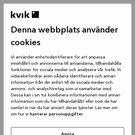
Denna webbplats använder
cookies
Vi använder enhetsidentifierare för att anpassa
innehållet och annonserna till användarna, tillhandahålla
funktioner för sociala medier och analysera vår trafik. Vi
vidarebefordrar även sådana identifierare och annan
information från din enhet till de sociala medier och
annons- och analysföretag som vi samarbetar med.
Dessa kan i sin tur kombinera informationen med annan
information som du har tillhandahållit eller som de har
samlat in när du har använt deras tjänster. Läs mer om
om hur vi
hanterar personuppgifter.
Application error: a client-side exception has occurred
while
loading
www.kvik.se
(see the browser console for more
Avvisa