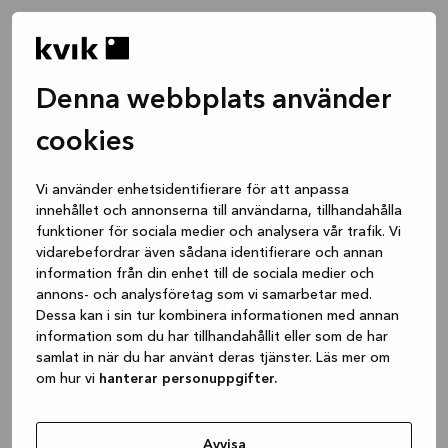
Denna webbplats använder
cookies
Vi använder enhetsidentifierare för att anpassa
innehållet och annonserna till användarna, tillhandahålla
funktioner för sociala medier och analysera vår trafik. Vi
vidarebefordrar även sådana identifierare och annan
information från din enhet till de sociala medier och
annons- och analysföretag som vi samarbetar med.
Dessa kan i sin tur kombinera informationen med annan
information som du har tillhandahållit eller som de har
samlat in när du har använt deras tjänster. Läs mer om
om hur vi
hanterar personuppgifter.
Application error: a client-side exception has occurred
while
loading
www.kvik.se
(see the browser console for more
Avvisa