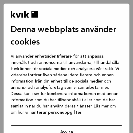
Denna webbplats använder
cookies
Vi använder enhetsidentifierare för att anpassa
innehållet och annonserna till användarna, tillhandahålla
funktioner för sociala medier och analysera vår trafik. Vi
vidarebefordrar även sådana identifierare och annan
information från din enhet till de sociala medier och
annons- och analysföretag som vi samarbetar med.
Dessa kan i sin tur kombinera informationen med annan
information som du har tillhandahållit eller som de har
samlat in när du har använt deras tjänster. Läs mer om
om hur vi
hanterar personuppgifter.
Application error: a client-side exception has occurred
while
loading
www.kvik.se
(see the browser console for more
Avvisa