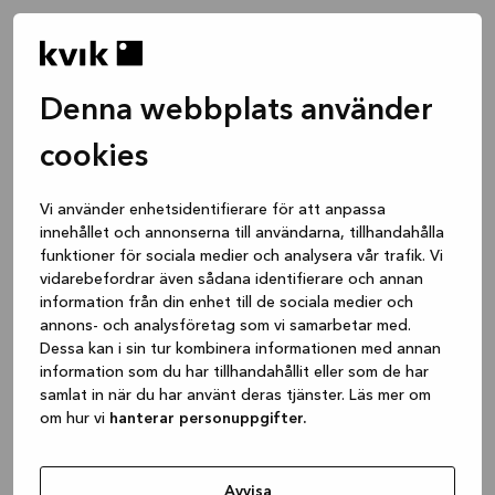
Denna webbplats använder
cookies
Vi använder enhetsidentifierare för att anpassa
innehållet och annonserna till användarna, tillhandahålla
funktioner för sociala medier och analysera vår trafik. Vi
vidarebefordrar även sådana identifierare och annan
information från din enhet till de sociala medier och
annons- och analysföretag som vi samarbetar med.
Dessa kan i sin tur kombinera informationen med annan
information som du har tillhandahållit eller som de har
samlat in när du har använt deras tjänster. Läs mer om
om hur vi
hanterar personuppgifter.
Application error: a client-side exception has occurred
while
loading
www.kvik.se
(see the browser console for more
Avvisa