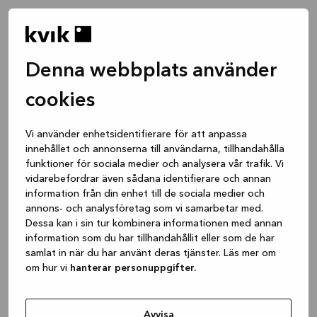
Denna webbplats använder
cookies
Vi använder enhetsidentifierare för att anpassa
innehållet och annonserna till användarna, tillhandahålla
funktioner för sociala medier och analysera vår trafik. Vi
vidarebefordrar även sådana identifierare och annan
information från din enhet till de sociala medier och
annons- och analysföretag som vi samarbetar med.
Dessa kan i sin tur kombinera informationen med annan
information som du har tillhandahållit eller som de har
samlat in när du har använt deras tjänster. Läs mer om
om hur vi
hanterar personuppgifter.
Application error: a client-side exception has occurred
while
loading
www.kvik.se
(see the browser console for more
Avvisa