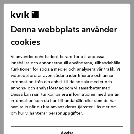
Denna webbplats använder
cookies
Vi använder enhetsidentifierare för att anpassa
innehållet och annonserna till användarna, tillhandahålla
funktioner för sociala medier och analysera vår trafik. Vi
vidarebefordrar även sådana identifierare och annan
information från din enhet till de sociala medier och
annons- och analysföretag som vi samarbetar med.
Dessa kan i sin tur kombinera informationen med annan
information som du har tillhandahållit eller som de har
samlat in när du har använt deras tjänster. Läs mer om
om hur vi
hanterar personuppgifter.
Application error: a client-side exception has occurred
while
loading
www.kvik.se
(see the browser console for more
Avvisa